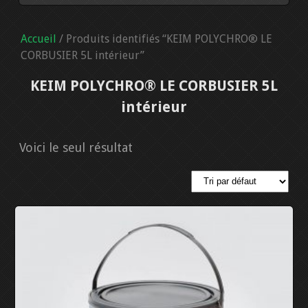
BOUTIQUE
Accueil
/ Produits identifiés “KEIM POLYCHRO® LE
PANIER
CORBUSIER 5L intérieur”
KEIM POLYCHRO® LE CORBUSIER 5L
CONTACT (AUTRES PRODUITS)
intérieur
KEIM PEINTURES
Voici le seul résultat
HISTORIQUE
LE CORBUSIER
PRODUITS
RÉFÉRENCES
UULA COLOR