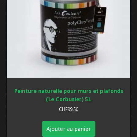
PRODUITS COMPLÉMENTAIRES
HISTORIQUE
INTÉRIEUR
PIERRE
EXTÉRIEUR
INTÉRIEUR
AUTRES PRODUITS
FAÇADE
CRÉPIS
Peinture naturelle pour murs et plafonds
BOIS
(Le Corbusier) 5L
CHF
99.50
BÉTON
Ajouter au panier