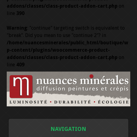
addons/classes/class-product-addon-cart.php
on
line
390
Warning
: "continue" targeting switch is equivalent to
"break". Did you mean to use "continue 2"? in
/home/nuancesminerales/public_html/boutique/w
p-content/plugins/woocommerce-product-
addons/classes/class-product-addon-cart.php
on
line
409
NAVIGATION