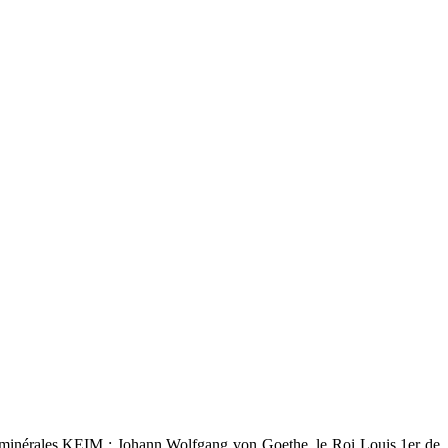
es minérales KEIM : Johann Wolfgang von Goethe, le Roi Louis 1er de