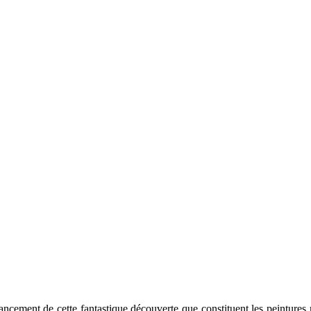
lancement de cette fantastique découverte que constituent les peintur