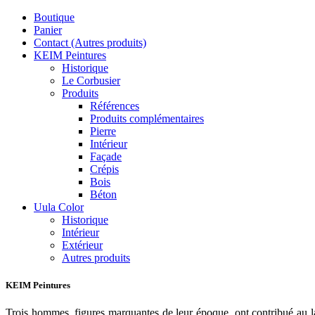
Boutique
Panier
Contact (Autres produits)
KEIM Peintures
Historique
Le Corbusier
Produits
Références
Produits complémentaires
Pierre
Intérieur
Façade
Crépis
Bois
Béton
Uula Color
Historique
Intérieur
Extérieur
Autres produits
KEIM Peintures
Trois hommes, figures marquantes de leur époque, ont contribué au 