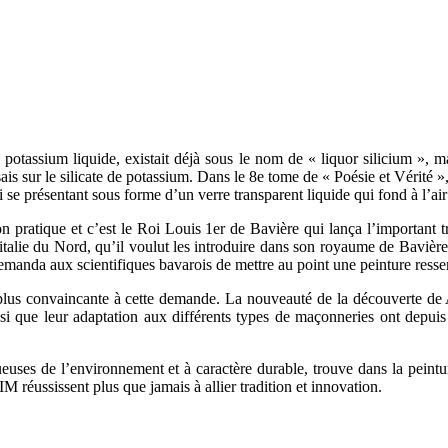
potassium liquide, existait déjà sous le nom de « liquor silicium », 
s sur le silicate de potassium. Dans le 8e tome de « Poésie et Vérité »
ali se présentant sous forme d’un verre transparent liquide qui fond à l’a
ion pratique et c’est le Roi Louis 1er de Bavière qui lança l’importa
’italie du Nord, qu’il voulut les introduire dans son royaume de Bavière
demanda aux scientifiques bavarois de mettre au point une peinture ress
plus convaincante à cette demande. La nouveauté de la découverte de 
nsi que leur adaptation aux différents types de maçonneries ont depu
euses de l’environnement et à caractère durable, trouve dans la peintu
 réussissent plus que jamais à allier tradition et innovation.